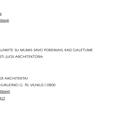
t
361641
ALINKITE SU MUMIS SAVO POREIKIAIS, KAD GALĖTUME
STI JUOS ARCHITEKTŪRA.
01 ARCHITEKTAI
ČIURLIONIO G. 70, VILNIUS | 03100
3361641
.LT