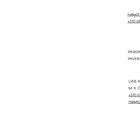
hi@a01.l
+370 63
PASID
PAVER
UAB A
M. K. 
+370 6
HI@A01